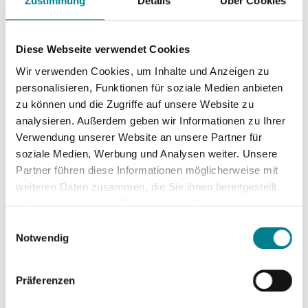
Zustimmung
Details
Über Cookies
Veröffentlicht am
20. August 2024
in
Aktuelles
,
Veranstaltungen
Diese Webseite verwendet Cookies
Am 27. September startet unsere
Wir verwenden Cookies, um Inhalte und Anzeigen zu
Veranstaltungsreihe „ARCUS
personalisieren, Funktionen für soziale Medien anbieten
Patientenforum“ in das 2. Halbjahr 2024.
zu können und die Zugriffe auf unsere Website zu
An insgesamt sechs
analysieren. Außerdem geben wir Informationen zu Ihrer
Informationsnachmittagen referieren Ärzte der ARCUS
Verwendung unserer Website an unsere Partner für
Kliniken im Fachgebiet der Orthopädie und Anästhesie. Bei
soziale Medien, Werbung und Analysen weiter. Unsere
drei Terminen ergänzen die Experten für Physiotherapie
Partner führen diese Informationen möglicherweise mit
von rehamed Pforzheim zum Thema Vorbereitung auf eine
weiteren Daten zusammen, die Sie ihnen bereitgestellt
haben oder die sie im Rahmen Ihrer Nutzung der Dienste
OP und zur Reha, die auf die OP folgt. In den Vorträgen
gesammelt haben. Sie geben Einwilligung zu unseren
erf...
Einwilligungsauswahl
Cookies, wenn Sie unsere Webseite weiterhin nutzen.
Notwendig
Weiterlesen
Präferenzen