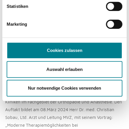
ARCUS Patientenforum –
Statistiken
Terminübersicht 1. Halbjahr
2024
Marketing
Veröffentlicht am
23. Februar 2024
in
Aktuelles
,
Veranstaltungen
Cookies zulassen
Am 08. März startet unsere
Auswahl erlauben
Veranstaltungsreihe „ARCUS
Patientenforum“ in das 1. Halbjahr 2024.
An insgesamt sieben
Nur notwendige Cookies verwenden
Informationsnachmittagen referieren Ärzte der ARCUS
Kliniken im Fachgebiet der Orthopädie und Anästhesie. Den
Auftakt bildet am 08.März 2024 Herr Dr. med. Christian
Sobau, Ltd. Arzt und Leitung MVZ, mit seinem Vortrag:
„Moderne Therapiemöglichkeiten bei