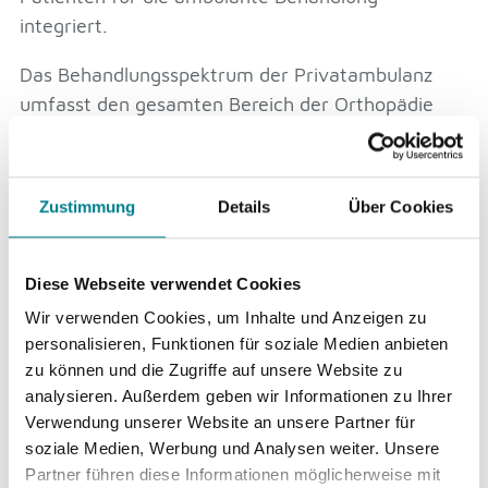
integriert.
Das Behandlungsspektrum der Privatambulanz
umfasst den gesamten Bereich der Orthopädie
und Unfallchirurgie. Die langjährige und
umfangreiche Erfahrung der leitenden Ärzte bietet
die Grundlage für eine kompetente Behandlung
Zustimmung
Details
Über Cookies
von der Diagnose über Prävention und Therapie
bis zur Rehabilitation.
Diese Webseite verwendet Cookies
Die räumliche Nähe zur radiologischen Praxis
Wir verwenden Cookies, um Inhalte und Anzeigen zu
begünstigt eine zügige Untersuchung durch
personalisieren, Funktionen für soziale Medien anbieten
modernste bildgebende Verfahren und genaueste
zu können und die Zugriffe auf unsere Website zu
Diagnosen. Das moderne dosisreduzierte direkt-
analysieren. Außerdem geben wir Informationen zu Ihrer
digitale Röntgensystem, welches Ihre Aufnahmen
Verwendung unserer Website an unsere Partner für
direkt in jedes Behandlungszimmer projiziert,
soziale Medien, Werbung und Analysen weiter. Unsere
erspart Zeit, die jedem Patienten zu Gute kommt.
Partner führen diese Informationen möglicherweise mit