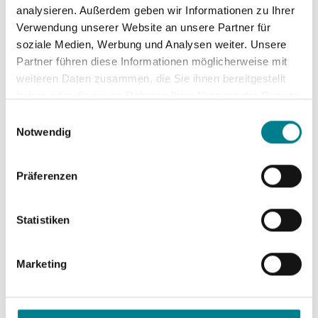
den routinemäßigen Einsatz minimalinvasiver und
analysieren. Außerdem geben wir Informationen zu Ihrer
schonender Operationstechniken erreicht. Unsere
Verwendung unserer Website an unsere Partner für
internationale Anerkennung verstehen wir als
soziale Medien, Werbung und Analysen weiter. Unsere
Partner führen diese Informationen möglicherweise mit
kontinuierliche Verpflichtung zur Erreichung
weiteren Daten zusammen, die Sie ihnen bereitgestellt
höchster Ansprüche an die Qualität der
haben oder die sie im Rahmen Ihrer Nutzung der Dienste
Patientenversorgung.
gesammelt haben. Sie geben Einwilligung zu unseren
Einwilligungsauswahl
Cookies, wenn Sie unsere Webseite weiterhin nutzen.
Notwendig
Gelenk wählen
Präferenzen
Statistiken
Schulter
Marketing
Ellenbogen