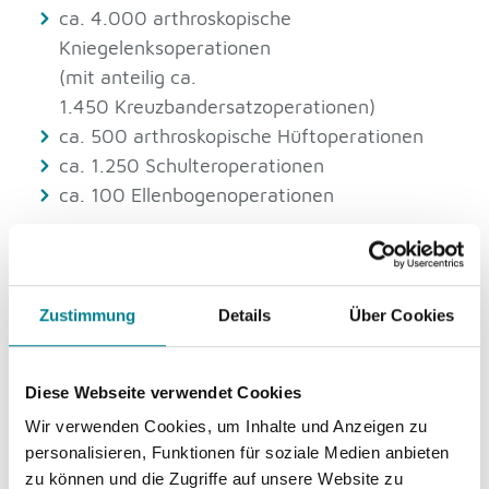
ca. 4.000 arthroskopische
Kniegelenksoperationen
(mit anteilig ca.
1.450 Kreuzbandersatzoperationen)
ca. 500 arthroskopische Hüftoperationen
ca. 1.250 Schulteroperationen
ca. 100 Ellenbogenoperationen
Die herausragende medizinische Qualität der
ARCUS Kliniken ist das Resultat aus konsequenter
Zustimmung
Details
Über Cookies
Spezialisierung und jahrelanger Erfahrung.
Das kontinuierliche Engagement unserer Mediziner
Diese Webseite verwendet Cookies
und der internationale wissenschaftliche
Wir verwenden Cookies, um Inhalte und Anzeigen zu
Austausch sichern unsere überdurchschnittlich
personalisieren, Funktionen für soziale Medien anbieten
guten Therapieergebnisse. Diese werden durch
zu können und die Zugriffe auf unsere Website zu