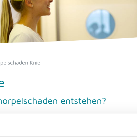
pelschaden Knie
e
norpelschaden entstehen?
rz, Fußball usw.) kann ein Knorpelstück von 1-2 cm