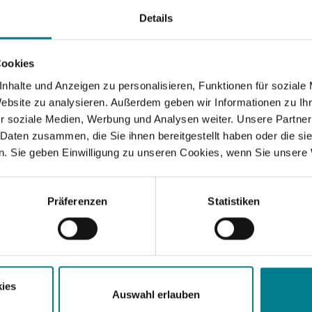
cht herausbrechen. Hier sind die umgebenden Ränder i
Details
de Knochen gesund und von guter Regenerationsfähigkei
auf die nachfolgend erwähnten Behandlungsmethoden an
Cookies
nhalte und Anzeigen zu personalisieren, Funktionen für soziale
Website zu analysieren. Außerdem geben wir Informationen zu I
r soziale Medien, Werbung und Analysen weiter. Unsere Partner
 Daten zusammen, die Sie ihnen bereitgestellt haben oder die s
ie, welche im Laufe eines Lebens durch jahrelange mo
. Sie geben Einwilligung zu unseren Cookies, wenn Sie unsere 
er X-Beinfehlstellung, Gicht oder Rheuma, Meniskus ode
Präferenzen
Statistiken
ner Auffaserung der Knorpelgleitschicht führen . Im S
orpelschicht nur noch halb so dick und extrem ausgefra
ies
vor.
Auswahl erlauben