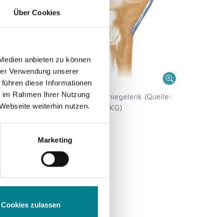
ntakt
Über Cookies
t.
.
 Medien anbieten zu können
hrer Verwendung unserer
 führen diese Informationen
ie im Rahmen Ihrer Nutzung
Knorpelschaden Kniegelenk (Quelle:
notone
Webseite weiterhin nutzen.
medi GmbH & Co. KG)
r
Marketing
tadium
nst oder
Cookies zulassen