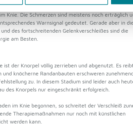
mde Hilfe nicht mehr repariert werden. Hier spricht 
m Knie. Die Schmerzen sind meistens noch erträglich 
entsprechendes Warnsignal gedeutet. Gerade aber in d
und des fortschreitenden Gelenkverschleißes sind die
urgie am Besten.
ist der Knorpel völlig zerrieben und abgenutzt. Es reib
 ein und knöcherne Randanbauten erschweren zunehmend
hlstellung zu. In diesem Stadium sind leider auch heu
des Knorpels nur eingeschränkt erfolgreich.
chaden im Knie begonnen, so schreitet der Verschleiß z
setzende Therapiemaßnahmen nur noch mit künstlichen
icht werden kann.