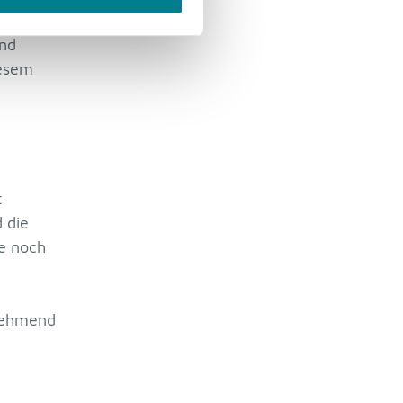
man
und
iesem
t
 die
te noch
unehmend