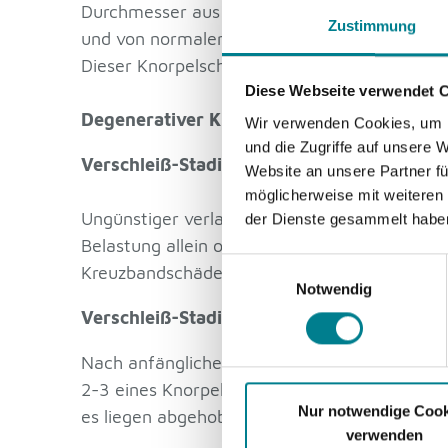
Durchmesser aus der kompletten Knorpelschi
Zustimmung
und von normaler Höhe, der darunter liegen
Dieser Knorpelschaden im Knie spricht gut 
Diese Webseite verwendet 
Degenerativer Knorpelverschleiß
Wir verwenden Cookies, um I
und die Zugriffe auf unsere 
Verschleiß-Stadium 1
Website an unsere Partner fü
möglicherweise mit weiteren
Ungünstiger verlaufen Knorpelschäden im Kn
der Dienste gesammelt haben
Belastung allein oder begünstigt durch O- od
Einwilligungsauswahl
Kreuzbandschäden auftreten
Notwendig
Verschleiß-Stadium 2 und 3
Nach anfänglicher Erweichung kann dies zu ei
2-3 eines Knorpelschadens im Knie ist die Kn
Nur notwendige Cook
es liegen abgehobene, lockere Knorpelfetzen 
verwenden