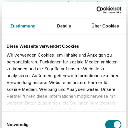
wenn Daten zur Langzeithaltbarkeit über 20-
30 Jahre noch nicht vorliegen, so sind die
bisherigen Ergebnisse über ca. 10-15 Jahre
Zustimmung
Details
Über Cookies
sehr positiv. Frühkomplikationen oder eine
erhöhte Lockerungsrate im mittelfristigen
Verlauf traten bei Kurzschaftimplantaten
Diese Webseite verwendet Cookies
nicht auf. Vorteile sind die höhere
Wir verwenden Cookies, um Inhalte und Anzeigen zu
Krafteinleitung auf den hüftnahen
personalisieren, Funktionen für soziale Medien anbieten
Oberschenkelknochen, wodurch ein
zu können und die Zugriffe auf unsere Website zu
langfristiger Knochenabbau nach den bisher
analysieren. Außerdem geben wir Informationen zu Ihrer
vorliegenden Studiendaten vermieden werden
Verwendung unserer Website an unsere Partner für
kann. Zusätzlich ist aufgrund der geringen
soziale Medien, Werbung und Analysen weiter. Unsere
Größe des Implantates eine
optimale Muskel-
Partner führen diese Informationen möglicherweise mit
weiteren Daten zusammen, die Sie ihnen bereitgestellt
und Weichteilschonung
bei der Implantation
haben oder die sie im Rahmen Ihrer Nutzung der Dienste
möglich.
gesammelt haben. Sie geben Einwilligung zu unseren
Einwilligungsauswahl
Cookies, wenn Sie unsere Webseite weiterhin nutzen.
Notwendig