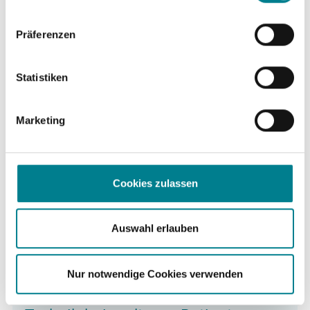
Präferenzen
Statistiken
Marketing
Cookies zulassen
Die Abbildung zeigt das bewährte
zementfreie Corail/Pinnacle Hüftsystem
Auswahl erlauben
für die Hüft-TEP OP
Behandlungsstufe 3:
Hüftgelenkersatz mit zementfreier
Nur notwendige Cookies verwenden
Hüftprothese in minimalinvasiver