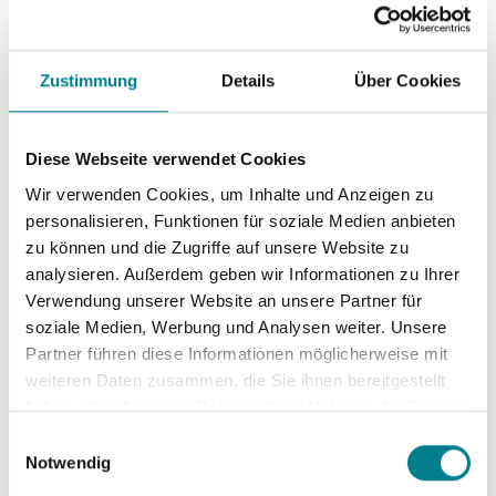
Reißkraft als ein normales menschliches vorderes
Kreuzband.
Zustimmung
Details
Über Cookies
Patellarsehne (Sehne unterhalb der
Kniescheibe)
Diese Webseite verwendet Cookies
Als Kreuzbandersatz wird das mittlere Drittel der
Wir verwenden Cookies, um Inhalte und Anzeigen zu
Sehne als „Bone-Tendon-Bone-“ (Knochen-Sehne-
personalisieren, Funktionen für soziale Medien anbieten
Knochen-) Transplantat entnommen. Vorteil dieser
zu können und die Zugriffe auf unsere Website zu
Methode ist die stabile Fixation sowie die rasche
analysieren. Außerdem geben wir Informationen zu Ihrer
knöcherne Einheilung des Transplantates. Als
Verwendung unserer Website an unsere Partner für
Nachteile gelten Schmerzen, welche an der
soziale Medien, Werbung und Analysen weiter. Unsere
Entnahmestelle auftreten können und eine
Partner führen diese Informationen möglicherweise mit
mögliche Verminderung der Muskelkraft des
weiteren Daten zusammen, die Sie ihnen bereitgestellt
haben oder die sie im Rahmen Ihrer Nutzung der Dienste
Oberschenkelstreckmuskels. Der sogenannte
gesammelt haben. Sie geben Einwilligung zu unseren
„vordere Knieschmerz“ ist nach vorderer
Einwilligungsauswahl
Cookies, wenn Sie unsere Webseite weiterhin nutzen.
Notwendig
Kreuzbandplastik mit Patellarsehne statistisch