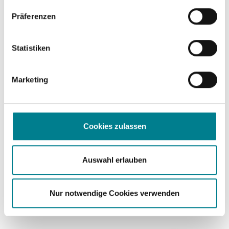
häufiger als nach Ersatz mit
Hamstringtransplantat.
Präferenzen
Statistiken
Marketing
Cookies zulassen
Auswahl erlauben
Kniegelenk mit Kreuzbändern und Menisken (Quelle:
Nur notwendige Cookies verwenden
Smith & Nephew GmbH)