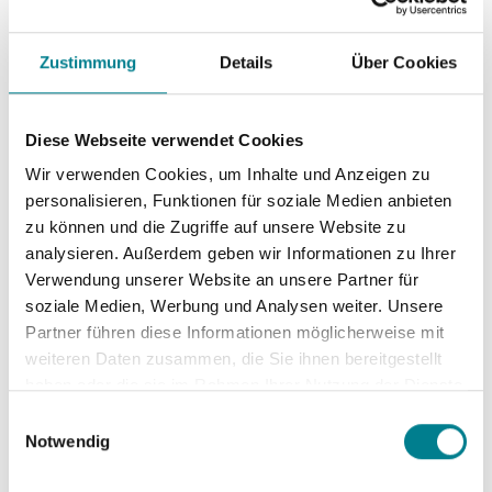
Diese Korrekturen werden mittels Röntgen und
unter Sicht kontrolliert. Liegt eine Schädigung der
Zustimmung
Details
Über Cookies
Gelenklippe vor, so wird immer versucht diese mit
kleinen Knochenankern wieder zu refixieren.
Manchmal ist das Labrum aber schon stärker
Diese Webseite verwendet Cookies
geschädigt, sodass eine Naht nicht mehr möglich
Wir verwenden Cookies, um Inhalte und Anzeigen zu
ist. In diesen Fällen wird das geschädigte Gewebe
personalisieren, Funktionen für soziale Medien anbieten
entfernt. Zudem kann ein bestehender
zu können und die Zugriffe auf unsere Website zu
Knorpelschaden entsprechend des Ausmaßes
analysieren. Außerdem geben wir Informationen zu Ihrer
therapiert werden. Abschließend wird heutzutage
Verwendung unserer Website an unsere Partner für
in den meisten Fällen die Hüftgelenkkapsel
soziale Medien, Werbung und Analysen weiter. Unsere
Partner führen diese Informationen möglicherweise mit
genäht.
weiteren Daten zusammen, die Sie ihnen bereitgestellt
haben oder die sie im Rahmen Ihrer Nutzung der Dienste
Wann ist eine Hüftarthroskopie bei
gesammelt haben. Sie geben Einwilligung zu unseren
Einwilligungsauswahl
Cookies, wenn Sie unsere Webseite weiterhin nutzen.
Notwendig
Hüftimpingement nicht zu
empfehlen ?