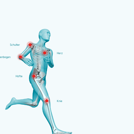
Schulter
Herz
lenbogen
Hüfte
Knie