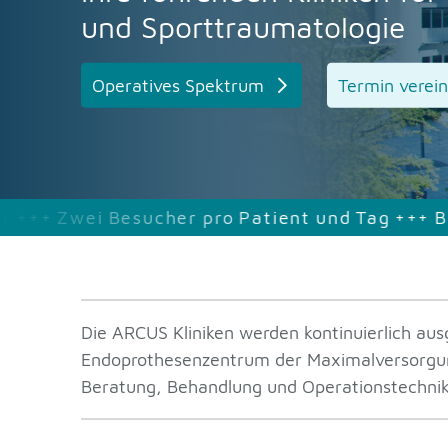
und Sporttraumatologie
Operatives Spektrum
Termin verei
pro
Patient
und
Tag
+++
Besuchszeit
ist
täglich
Die ARCUS Kliniken werden kontinuierlich ausg
Endoprothesenzentrum der Maximalversorgung z
Beratung, Behandlung und Operationstechni