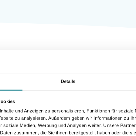
Bitte stimmen Sie den
Marketing-
Details
Cookies
zu, um sich dieses Video
ansehen zu können.
Cookies
nhalte und Anzeigen zu personalisieren, Funktionen für soziale
Website zu analysieren. Außerdem geben wir Informationen zu I
nfallchirurgie und Endoprothetik
r soziale Medien, Werbung und Analysen weiter. Unsere Partner
 Daten zusammen, die Sie ihnen bereitgestellt haben oder die s