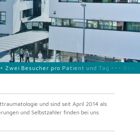
Patient
und
Tag
+++
Besuchszeit
ist
täglich
von
traumatologie und sind seit April 2014 als
rungen und Selbstzahler finden bei uns