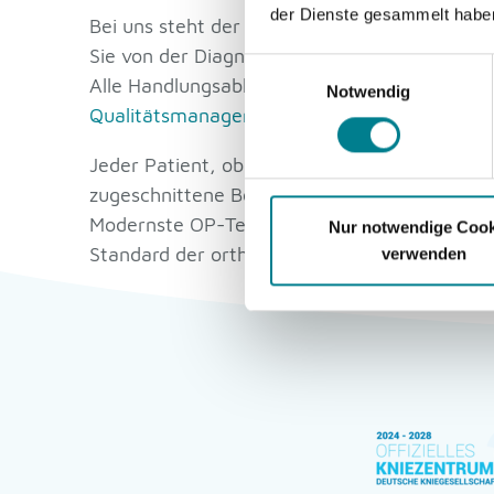
der Dienste gesammelt haben
Bei uns steht der Patient im Mittelpunkt. U
Sie von der Diagnose über die Behandlung bis 
Einwilligungsauswahl
Alle Handlungsabläufe werden über ein zertifi
Notwendig
Qualitätsmanagement
kontrolliert und weiter
Jeder Patient, ob gesetzlich oder privat versi
zugeschnittene Betreuung weit über den
Klin
Modernste OP-Techniken in top ausgestattet
Nur notwendige Cook
Standard der orthopädischen/ traumatologisc
verwenden