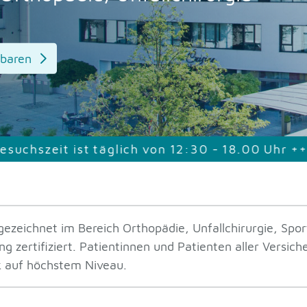
nbaren
von
12:30
-
18.00
Uhr
+++
Zwei
Besucher
pro
ezeichnet im Bereich Orthopädie, Unfallchirurgie, Sport
ertifiziert. Patientinnen und Patienten aller Versiche
k auf höchstem Niveau.