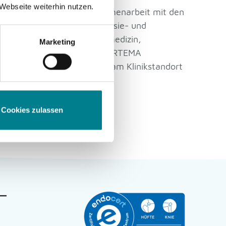
Webseite weiterhin nutzen.
eren von einer engen Zusammenarbeit mit den
 den Fachbereichen Anästhesie- und
gie, Radiologie und Nuklearmedizin,
Marketing
n Rehabilitationszentren. ORTEMA
hamed Physiotherapie sind am Klinikstandort
g ab.
Cookies zulassen