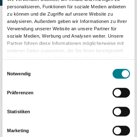
personalisieren, Funktionen für soziale Medien anbieten
zu können und die Zugriffe auf unsere Website zu
analysieren. Außerdem geben wir Informationen zu Ihrer
Startseite
Aktuelles
Verwendung unserer Website an unsere Partner für
Schlagwort: Behandlung Außenband
soziale Medien, Werbung und Analysen weiter. Unsere
Partner führen diese Informationen möglicherweise mit
"Teilruptur des
weiteren Daten zusammen, die Sie ihnen bereitgestellt
haben oder die sie im Rahmen Ihrer Nutzung der Dienste
Außenbandes" - Dr. Fritz im
gesammelt haben. Sie geben Einwilligung zu unseren
Einwilligungsauswahl
Interview mit FuPa.net
Cookies, wenn Sie unsere Webseite weiterhin nutzen.
Notwendig
Veröffentlicht am
04. Januar 2017
Präferenzen
"Letzte Woche durfte die Orthese weg!"
Statistiken
Sebastian Kantz vom FV Ettlingenweier erlitt
Teilruptur des Außenbandes. Dr. med.
Thomas Fritz über die Verletzung im
Marketing
Interview.