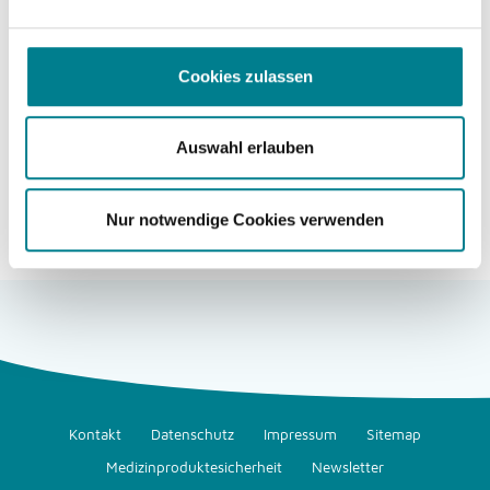
Wir schreiben den 12. November 2016. Ein trüber
Herbstnachmittag auf dem Sportgelände des FV
Cookies zulassen
Ettlingenweier. 120 Zuschauer begutachten die Landesliga-
Partie des gastgebenden FVE gegen den FC Spöck. Mitten in
der ers...
Auswahl erlauben
Weiterlesen
Nur notwendige Cookies verwenden
Kontakt
Datenschutz
Impressum
Sitemap
Medizinproduktesicherheit
Newsletter