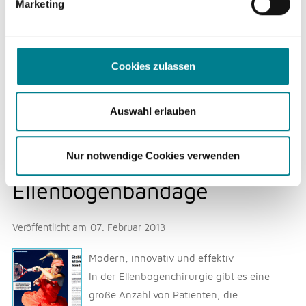
Marketing
Philipp Häfeli wurden freie Gelenkkörper im rechten
Ellbogengelenk diagnostiziert. Der Eingriff konnte etwas
hinausgezögert werden, musste nun aber in der
Cookies zulassen
Winterpause in den ARCUS Klinike...
Weiterlesen
Auswahl erlauben
Nur notwendige Cookies verwenden
Stabilisierende
Ellenbogenbandage
Veröffentlicht am
07. Februar 2013
Modern, innovativ und effektiv
In der Ellenbogenchirurgie gibt es eine
große Anzahl von Patienten, die