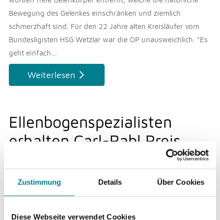
Bewegung des Gelenkes einschränken und ziemlich
schmerzhaft sind. Für den 22 Jahre alten Kreisläufer vom
Bundesligisten HSG Wetzlar war die OP unausweichlich. "Es
geht einfach...
Weiterlesen
Ellenbogenspezialisten
erhalten Carl-Rabl Preis
Veröffentlicht am
19. Mai 2017
Zustimmung
Details
Über Cookies
Dr. med. Boris Hollinger, leitender Arzt der
ARCUS Kliniken, PD Dr. med. Klaus
Burkhart, Oberarzt der ARCUS Kliniken und
Diese Webseite verwendet Cookies