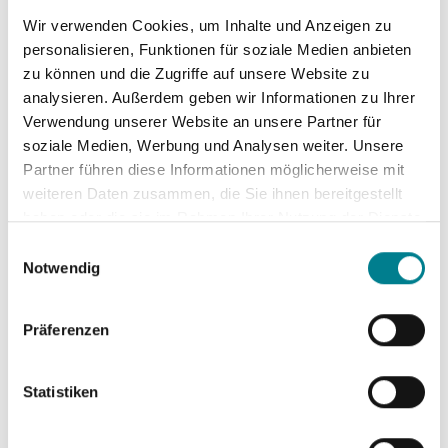
Univ.-Prof. Dr. med. Lars Peter Müller,
Wir verwenden Cookies, um Inhalte und Anzeigen zu
Universitätsklinikum Köln, wurden für ihre Monografie
personalisieren, Funktionen für soziale Medien anbieten
„Expertise Orthopädie und Unfallchirurgie Ellenbogen“ mit
zu können und die Zugriffe auf unsere Website zu
analysieren. Außerdem geben wir Informationen zu Ihrer
dem Carl-Rabl Preis ausgezeichnet. v.l.n.r.: PD Dr. med.
Verwendung unserer Website an unsere Partner für
Klaus Burkhart, Dr. med. Boris Hollinger und Univ.-Prof. Dr.
soziale Medien, Werbung und Analysen weiter. Unsere
med. La...
Partner führen diese Informationen möglicherweise mit
weiteren Daten zusammen, die Sie ihnen bereitgestellt
Weiterlesen
haben oder die sie im Rahmen Ihrer Nutzung der Dienste
gesammelt haben. Sie geben Einwilligung zu unseren
Einwilligungsauswahl
Cookies, wenn Sie unsere Webseite weiterhin nutzen.
Notwendig
Veröffentlicht am
09. Januar 2017
Präferenzen
Der schweizerische Nationalspieler im
Rollstuhl Basketball Philipp Häfeli wurde vor
Weihnachten aufgrund einer Verletzung am
Statistiken
Ellenbogen in den ARCUS Kliniken
Pforzheim behandelt. Beim 25-jährigen Nationalspieler