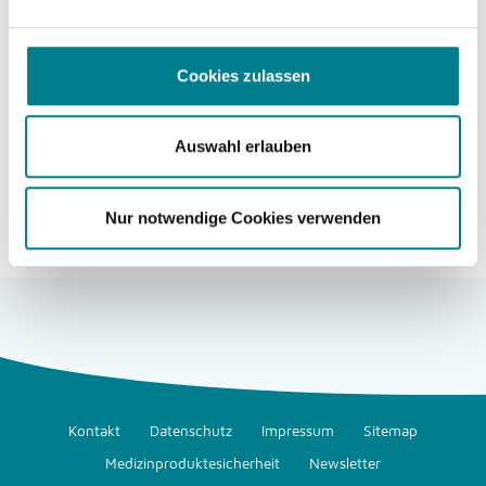
Wir schreiben den 12. November 2016. Ein trüber
Herbstnachmittag auf dem Sportgelände des FV
Cookies zulassen
Ettlingenweier. 120 Zuschauer begutachten die Landesliga-
Partie des gastgebenden FVE gegen den FC Spöck. Mitten in
der ers...
Auswahl erlauben
Weiterlesen
Nur notwendige Cookies verwenden
Kontakt
Datenschutz
Impressum
Sitemap
Medizinproduktesicherheit
Newsletter