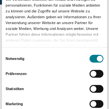
personalisieren, Funktionen für soziale Medien anbieten
zu können und die Zugriffe auf unsere Website zu
analysieren. Außerdem geben wir Informationen zu Ihrer
Startseite
Aktuelles
Verwendung unserer Website an unsere Partner für
Schlagwort: FV Ettlingenweier
soziale Medien, Werbung und Analysen weiter. Unsere
Partner führen diese Informationen möglicherweise mit
"Teilruptur des
weiteren Daten zusammen, die Sie ihnen bereitgestellt
haben oder die sie im Rahmen Ihrer Nutzung der Dienste
Außenbandes" - Dr. Fritz im
gesammelt haben. Sie geben Einwilligung zu unseren
Einwilligungsauswahl
Interview mit FuPa.net
Cookies, wenn Sie unsere Webseite weiterhin nutzen.
Notwendig
Veröffentlicht am
04. Januar 2017
Präferenzen
"Letzte Woche durfte die Orthese weg!"
Statistiken
Sebastian Kantz vom FV Ettlingenweier erlitt
Teilruptur des Außenbandes. Dr. med.
Thomas Fritz über die Verletzung im
Marketing
Interview.